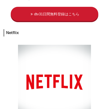
dtv31日間無料登録はこちら
Netflix