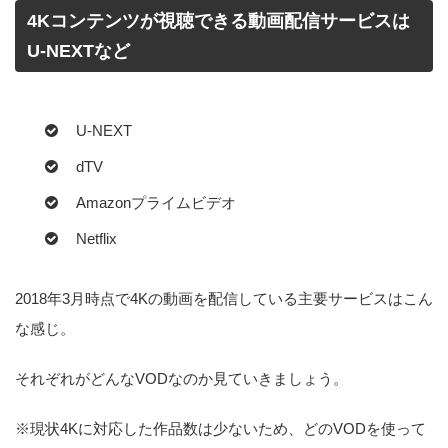
4Kコンテンツが視聴できる動画配信サービスは
U-NEXTなど
U-NEXT
dTV
Amazonプライムビデオ
Netflix
2018年3月時点で4Kの動画を配信している主要サービスはこん
な感じ。
それぞれがどんなVODなのか見ていきましょう。
※現状4Kに対応した作品数は少ないため、どのVODを使って