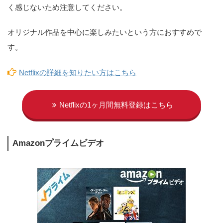
く感じないため注意してください。
オリジナル作品を中心に楽しみたいという方におすすめで
す。
Netflixの詳細を知りたい方はこちら
Netflixの1ヶ月間無料登録はこちら
Amazonプライムビデオ