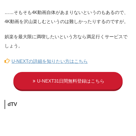
……そもそも4K動画自体があまりないというのもあるので、
4K動画を沢山楽しむというのは難しかったりするのですが。
娯楽を最大限に満喫したいという方なら満足行くサービスで
しょう。
U-NEXTの詳細を知りたい方はこちら
U-NEXT31日間無料登録はこちら
dTV