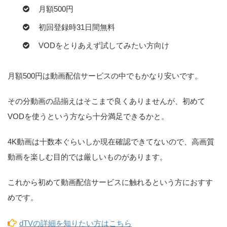
月額500円
初回登録時31日間無料
VODをとりあえず試してみたい方向け
月額500円は動画配信サービスの中でもかなり安いです。
その分動画の品揃えはそこまで良くありませんが、初めて
VODを使うという方なら十分満足できるかと。
4K動画は十数本ぐらいしか現在確認できてないので、高画質
動画を楽しむ目的では厳しいものがあります。
これから初めて動画配信サービスに触れるという方におすす
めです。
dTVの詳細を知りたい方はこちら