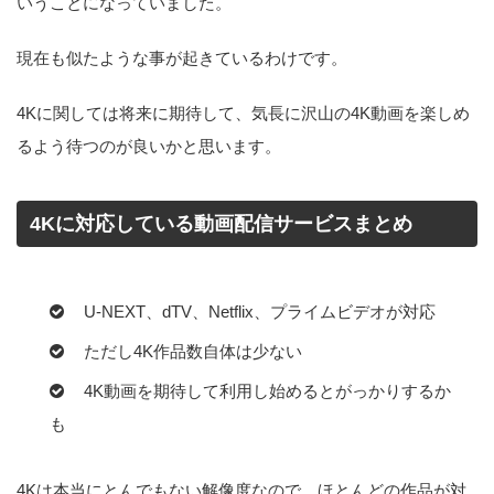
いうことになっていました。
現在も似たような事が起きているわけです。
4Kに関しては将来に期待して、気長に沢山の4K動画を楽しめ
るよう待つのが良いかと思います。
4Kに対応している動画配信サービスまとめ
U-NEXT、dTV、Netflix、プライムビデオが対応
ただし4K作品数自体は少ない
4K動画を期待して利用し始めるとがっかりするか
も
4Kは本当にとんでもない解像度なので、ほとんどの作品が対