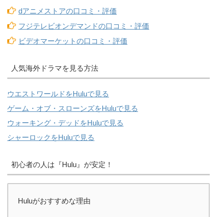
dアニメストアの口コミ・評価
フジテレビオンデマンドの口コミ・評価
ビデオマーケットの口コミ・評価
人気海外ドラマを見る方法
ウエストワールドをHuluで見る
ゲーム・オブ・スローンズをHuluで見る
ウォーキング・デッドをHuluで見る
シャーロックをHuluで見る
初心者の人は『Hulu』が安定！
Huluがおすすめな理由