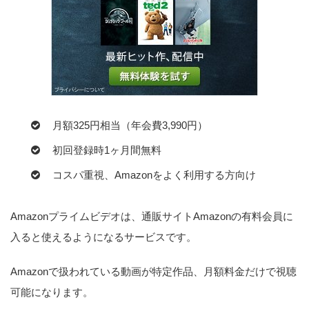
月額325円相当（年会費3,990円）
初回登録時1ヶ月間無料
コスパ重視、Amazonをよく利用する方向け
Amazonプライムビデオは、通販サイトAmazonの有料会員に
入ると使えるようになるサービスです。
Amazonで扱われている動画が特定作品、月額料金だけで視聴
可能になります。