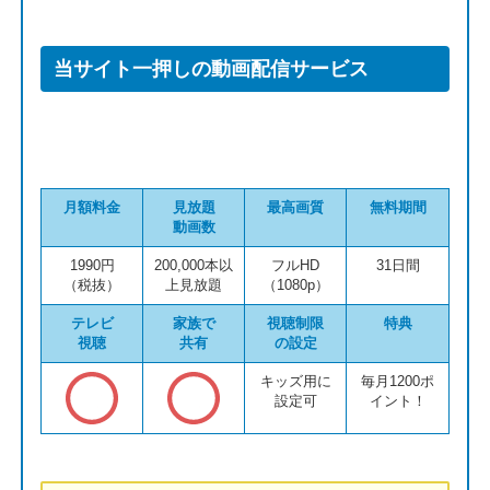
当サイト一押しの動画配信サービス
月額料金
見放題
最高画質
無料期間
動画数
1990円
200,000本以
フルHD
31日間
（税抜）
上見放題
（1080p）
テレビ
家族で
視聴制限
特典
視聴
共有
の設定
キッズ用に
毎月1200ポ
設定可
イント！