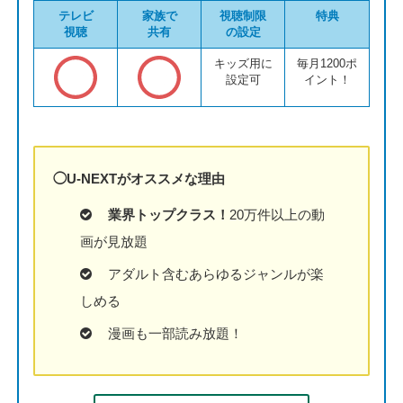
テレビ
家族で
視聴制限
特典
視聴
共有
の設定
キッズ用に
毎月1200ポ
設定可
イント！
◯U-NEXTがオススメな理由
業界トップクラス！
20万件以上の動
画が見放題
アダルト含むあらゆるジャンルが楽
しめる
漫画も一部読み放題！