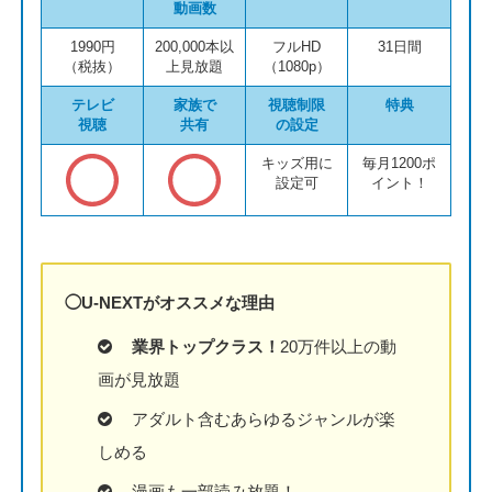
動画数
1990円
200,000本以
フルHD
31日間
（税抜）
上見放題
（1080p）
テレビ
家族で
視聴制限
特典
視聴
共有
の設定
キッズ用に
毎月1200ポ
設定可
イント！
◯U-NEXTがオススメな理由
業界トップクラス！
20万件以上の動
画が見放題
アダルト含むあらゆるジャンルが楽
しめる
漫画も一部読み放題！