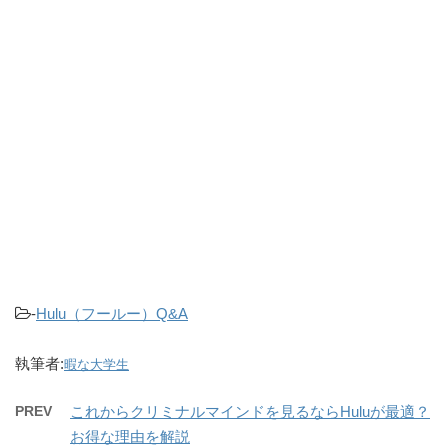
-
Hulu（フールー）Q&A
執筆者:
暇な大学生
PREV
これからクリミナルマインドを見るならHuluが最適？
お得な理由を解説