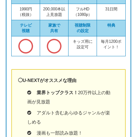
1990円
200,000本以
フルHD
31日間
（税抜）
上見放題
（1080p）
テレビ
家族で
視聴制限
特典
視聴
共有
の設定
キッズ用に
毎月1200ポ
設定可
イント！
◯U-NEXTがオススメな理由
業界トップクラス！
20万件以上の動
画が見放題
アダルト含むあらゆるジャンルが楽
しめる
漫画も一部読み放題！