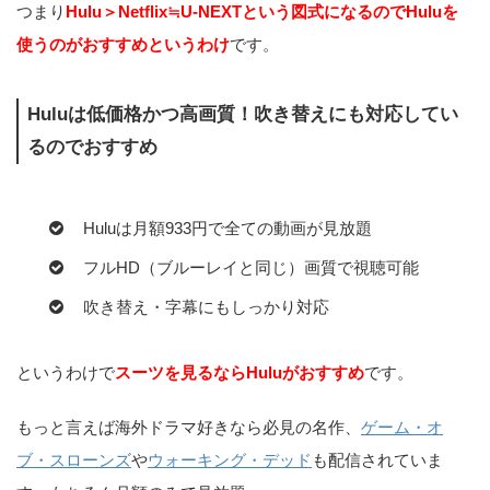
つまり
Hulu＞Netflix≒U-NEXTという図式になるのでHuluを
使うのがおすすめというわけ
です。
Huluは低価格かつ高画質！吹き替えにも対応してい
るのでおすすめ
Huluは月額933円で全ての動画が見放題
フルHD（ブルーレイと同じ）画質で視聴可能
吹き替え・字幕にもしっかり対応
というわけで
スーツを見るならHuluがおすすめ
です。
もっと言えば海外ドラマ好きなら必見の名作、
ゲーム・オ
ブ・スローンズ
や
ウォーキング・デッド
も配信されていま