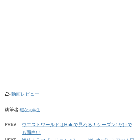
-
動画レビュー
執筆者:
暇な大学生
PREV
ウエストワールドはHuluで見れる！シーズン1だけで
も面白い