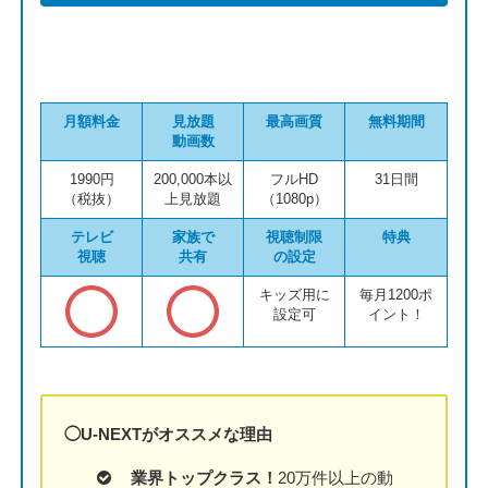
月額料金
見放題
最高画質
無料期間
動画数
1990円
200,000本以
フルHD
31日間
（税抜）
上見放題
（1080p）
テレビ
家族で
視聴制限
特典
視聴
共有
の設定
キッズ用に
毎月1200ポ
設定可
イント！
◯U-NEXTがオススメな理由
業界トップクラス！
20万件以上の動