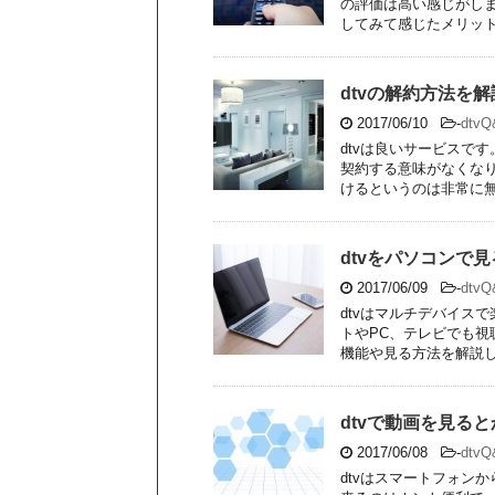
の評価は高い感じがしま
してみて感じたメリットや
dtvの解約方法を
2017/06/10
-
dtv
dtvは良いサービスで
契約する意味がなくな
けるというのは非常に無駄
dtvをパソコンで
2017/06/09
-
dtv
dtvはマルチデバイス
トやPC、テレビでも視
機能や見る方法を解説して
dtvで動画を見る
2017/06/08
-
dtv
dtvはスマートフォン