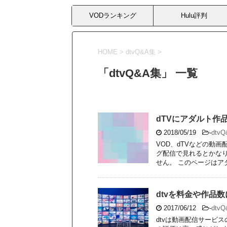
VODランキング
Hulu評判
HOME
>
dtvQ&A集
>
「dtvQ&A集」 一覧
dTVにアダルト作
2018/05/19
-
dtv
VOD、dTVなどの動
グ配信で見れるとかなり
せん。 このページはアダ
dtvを料金や作品
2017/06/12
-
dtv
dtvは動画配信サービ