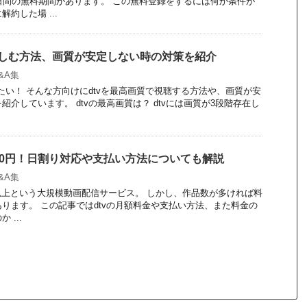
日間の無料期間があります。 この無料登録をするには何か条件が
約した場 ...
楽しむ方法、画質が安定しない時の対策を紹介
Q&A集
みたい！ そんな方向けにdtvを最高画質で視聴する方法や、画質が安
介しています。 dtvの最高画質は？ dtvには画質が3段階存在し
500円！日割り対応や支払い方法についても解説
Q&A集
000以上という大規模動画配信サービス。 しかし、作品数が多ければ料
ります。 この記事ではdtvの月額料金や支払い方法、また料金の
...