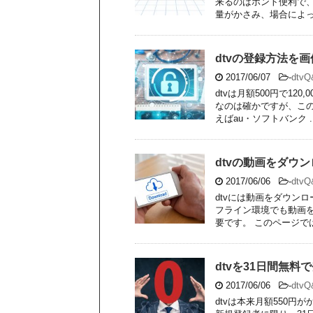
来るのはホント便利で
量がかさみ、場合によって
dtvの登録方法を
2017/06/07
-
dtv
dtvは月額500円で1
なのは確かですが、この
えばau・ソフトバンク ..
dtvの動画をダウ
2017/06/06
-
dtv
dtvには動画をダウン
フライン環境でも動画
要です。 このページではdt
dtvを31日間無
2017/06/06
-
dtv
dtvは本来月額550