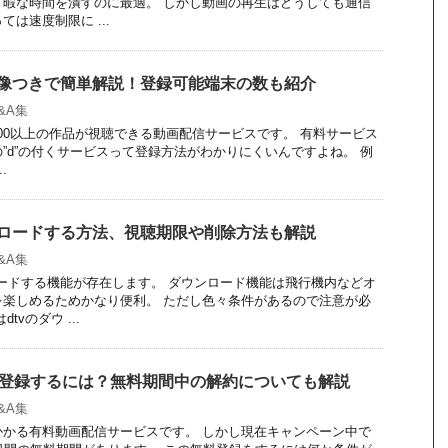
、暇な時間を潰すのに最適。 しかし動画の再生はどうしても通信
は速度制限に ...
画像つきで簡単解説！登録可能端末の数も紹介
Q&A集
20,000以上の作品が視聴できる動画配信サービスです。 有料サービス
”d”の付くサービスって登録方法がわかりにくいんですよね。 例
.
ンロードする方法、視聴期限や削除方法も解説
Q&A集
ロードする機能が存在します。 ダウンロード機能は飛行機内などオ
を楽しめるためかなり便利。 ただし色々条件があるので注意が必
vのダウ ...
料で登録するには？無料期間中の解約についても解説
Q&A集
円がかかる有料動画配信サービスです。 しかし現在キャンペーン中で