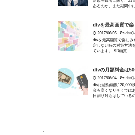
新規登録者に限り、31
あるのか、また期間中に解
dtvを最高画質で
2017/06/05
-
dtv
dtvを最高画質で楽し
定しない時の対策方法を紹
ています。 SD画質 ...
dtvの月額料金は
2017/06/04
-
dtv
dtvは総動画数120,
金も高くなりそうではあ
日割り対応はしているのか 