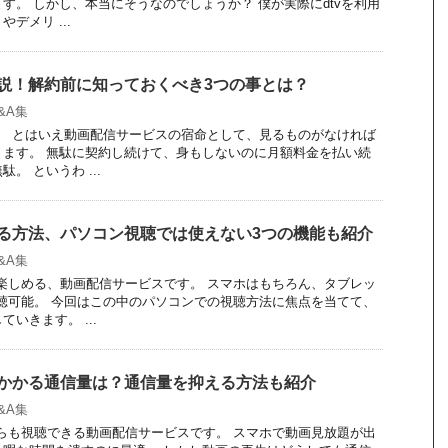
す。 しかし、本当にそうなのでしょうか？ 僕が実際にdtvを利用
デメリ ...
解説！解約前に知っておくべき3つの事とは？
Q&A集
す。 とはいえ動画配信サービスの宿命として、見るものがなければ
ります。 無駄に契約し続けて、身もしないのに月額料金を払い続
。 というわ ...
見る方法、パソコン視聴では使えない3つの機能も紹介
Q&A集
で楽しめる、動画配信サービスです。 スマホはもちろん、タブレッ
聴可能。 今回はこの中のパソコンでの視聴方法に焦点を当てて、
いきます。 ...
とかかる通信量は？通信量を抑える方法も紹介
Q&A集
からも視聴できる動画配信サービスです。 スマホで動画見放題が出