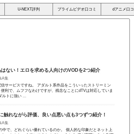
U-NEXT評判
プライムビデオ口コミ
dアニメ口
品はない！エロを求める人向けのVODを2つ紹介
Q&A集
画配信サービスですね。 アダルト系作品をこういったストリーミン
便利で、ムフフなわけですが、残念なことにdTVは対応していま
ルトに強い ...
数に触れながら評価、良い点悪い点も3つずつ紹介！
Q&A集
スの中で、どれぐらい優れているのか。 個人的な印象だとネット上